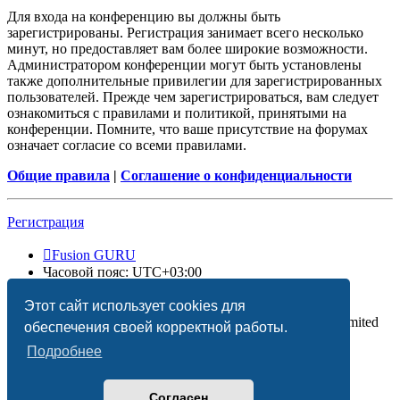
Для входа на конференцию вы должны быть
зарегистрированы. Регистрация занимает всего несколько
минут, но предоставляет вам более широкие возможности.
Администратором конференции могут быть установлены
также дополнительные привилегии для зарегистрированных
пользователей. Прежде чем зарегистрироваться, вам следует
ознакомиться с правилами и политикой, принятыми на
конференции. Помните, что ваше присутствие на форумах
означает согласие со всеми правилами.
Общие правила
|
Соглашение о конфиденциальности
Регистрация
Fusion GURU
Часовой пояс:
UTC+03:00
Удалить cookies
Этот сайт использует cookies для
Создано на основе
phpBB
® Forum Software © phpBB Limited
обеспечения своей корректной работы.
Подробнее
Согласен