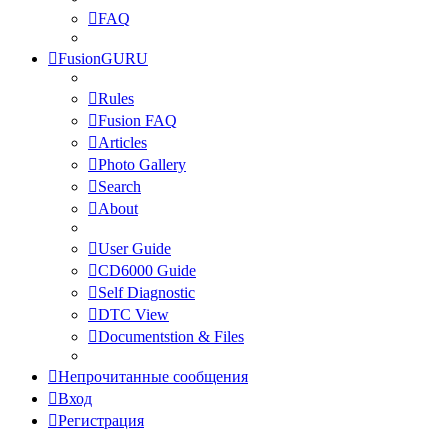
FAQ
FusionGURU
Rules
Fusion FAQ
Articles
Photo Gallery
Search
About
User Guide
CD6000 Guide
Self Diagnostic
DTC View
Documentstion & Files
Непрочитанные сообщения
Вход
Регистрация