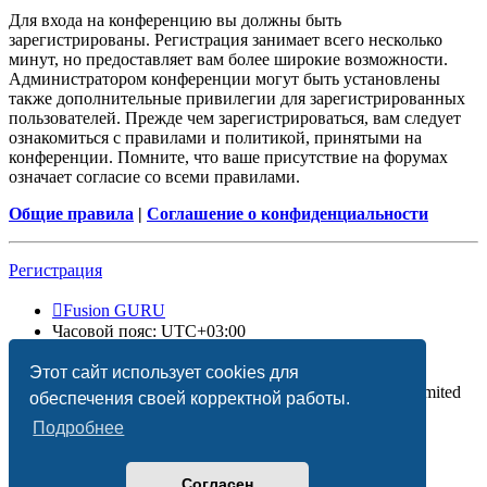
Для входа на конференцию вы должны быть
зарегистрированы. Регистрация занимает всего несколько
минут, но предоставляет вам более широкие возможности.
Администратором конференции могут быть установлены
также дополнительные привилегии для зарегистрированных
пользователей. Прежде чем зарегистрироваться, вам следует
ознакомиться с правилами и политикой, принятыми на
конференции. Помните, что ваше присутствие на форумах
означает согласие со всеми правилами.
Общие правила
|
Соглашение о конфиденциальности
Регистрация
Fusion GURU
Часовой пояс:
UTC+03:00
Удалить cookies
Этот сайт использует cookies для
Создано на основе
phpBB
® Forum Software © phpBB Limited
обеспечения своей корректной работы.
Подробнее
Согласен