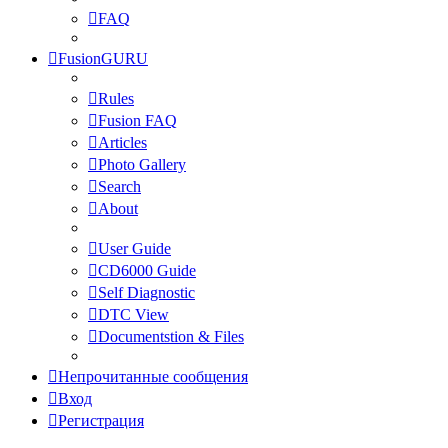
FAQ
FusionGURU
Rules
Fusion FAQ
Articles
Photo Gallery
Search
About
User Guide
CD6000 Guide
Self Diagnostic
DTC View
Documentstion & Files
Непрочитанные сообщения
Вход
Регистрация