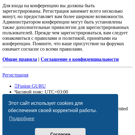
Для входа на конференцию вы должны быть
зарегистрированы. Регистрация занимает всего несколько
минут, но предоставляет вам более широкие возможности.
Администратором конференции могут быть установлены
также дополнительные привилегии для зарегистрированных
пользователей. Прежде чем зарегистрироваться, вам следует
ознакомиться с правилами и политикой, принятыми на
конференции. Помните, что ваше присутствие на форумах
означает согласие со всеми правилами.
Общие правила
|
Соглашение о конфиденциальности
Регистрация
Fusion GURU
Часовой пояс:
UTC+03:00
Удалить cookies
Этот сайт использует cookies для
Создано на основе
phpBB
® Forum Software © phpBB Limited
обеспечения своей корректной работы.
Подробнее
Согласен