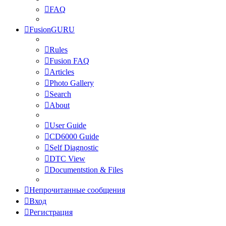
FAQ
FusionGURU
Rules
Fusion FAQ
Articles
Photo Gallery
Search
About
User Guide
CD6000 Guide
Self Diagnostic
DTC View
Documentstion & Files
Непрочитанные сообщения
Вход
Регистрация