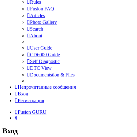
Rules
Fusion FAQ
Articles
Photo Gallery
Search
About
User Guide
CD6000 Guide
Self Diagnostic
DTC View
Documentstion & Files
Непрочитанные сообщения
Вход
Регистрация
Fusion GURU
Поиск
Вход