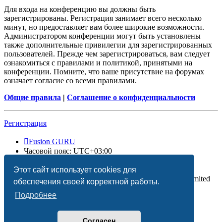
Для входа на конференцию вы должны быть
зарегистрированы. Регистрация занимает всего несколько
минут, но предоставляет вам более широкие возможности.
Администратором конференции могут быть установлены
также дополнительные привилегии для зарегистрированных
пользователей. Прежде чем зарегистрироваться, вам следует
ознакомиться с правилами и политикой, принятыми на
конференции. Помните, что ваше присутствие на форумах
означает согласие со всеми правилами.
Общие правила
|
Соглашение о конфиденциальности
Регистрация
Fusion GURU
Часовой пояс:
UTC+03:00
Удалить cookies
Этот сайт использует cookies для
Создано на основе
phpBB
® Forum Software © phpBB Limited
обеспечения своей корректной работы.
Подробнее
Согласен