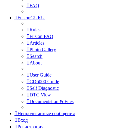
FAQ
FusionGURU
Rules
Fusion FAQ
Articles
Photo Gallery
Search
About
User Guide
CD6000 Guide
Self Diagnostic
DTC View
Documentstion & Files
Непрочитанные сообщения
Вход
Регистрация