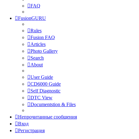
FAQ
FusionGURU
Rules
Fusion FAQ
Articles
Photo Gallery
Search
About
User Guide
CD6000 Guide
Self Diagnostic
DTC View
Documentstion & Files
Непрочитанные сообщения
Вход
Регистрация