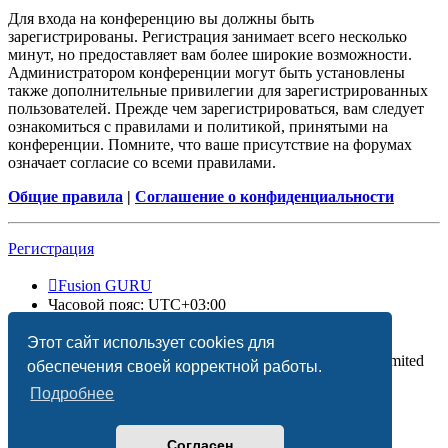
Для входа на конференцию вы должны быть
зарегистрированы. Регистрация занимает всего несколько
минут, но предоставляет вам более широкие возможности.
Администратором конференции могут быть установлены
также дополнительные привилегии для зарегистрированных
пользователей. Прежде чем зарегистрироваться, вам следует
ознакомиться с правилами и политикой, принятыми на
конференции. Помните, что ваше присутствие на форумах
означает согласие со всеми правилами.
Общие правила
|
Соглашение о конфиденциальности
Регистрация
Fusion GURU
Часовой пояс:
UTC+03:00
Удалить cookies
Этот сайт использует cookies для
Создано на основе
phpBB
® Forum Software © phpBB Limited
обеспечения своей корректной работы.
Подробнее
Согласен