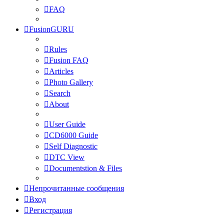
FAQ
FusionGURU
Rules
Fusion FAQ
Articles
Photo Gallery
Search
About
User Guide
CD6000 Guide
Self Diagnostic
DTC View
Documentstion & Files
Непрочитанные сообщения
Вход
Регистрация