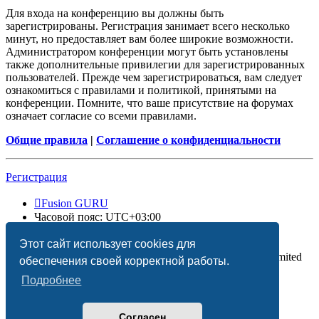
Для входа на конференцию вы должны быть
зарегистрированы. Регистрация занимает всего несколько
минут, но предоставляет вам более широкие возможности.
Администратором конференции могут быть установлены
также дополнительные привилегии для зарегистрированных
пользователей. Прежде чем зарегистрироваться, вам следует
ознакомиться с правилами и политикой, принятыми на
конференции. Помните, что ваше присутствие на форумах
означает согласие со всеми правилами.
Общие правила
|
Соглашение о конфиденциальности
Регистрация
Fusion GURU
Часовой пояс:
UTC+03:00
Удалить cookies
Этот сайт использует cookies для
Создано на основе
phpBB
® Forum Software © phpBB Limited
обеспечения своей корректной работы.
Подробнее
Согласен