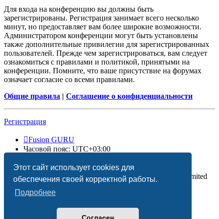
Для входа на конференцию вы должны быть
зарегистрированы. Регистрация занимает всего несколько
минут, но предоставляет вам более широкие возможности.
Администратором конференции могут быть установлены
также дополнительные привилегии для зарегистрированных
пользователей. Прежде чем зарегистрироваться, вам следует
ознакомиться с правилами и политикой, принятыми на
конференции. Помните, что ваше присутствие на форумах
означает согласие со всеми правилами.
Общие правила
|
Соглашение о конфиденциальности
Регистрация
Fusion GURU
Часовой пояс:
UTC+03:00
Удалить cookies
Этот сайт использует cookies для
Создано на основе
phpBB
® Forum Software © phpBB Limited
обеспечения своей корректной работы.
Подробнее
Согласен