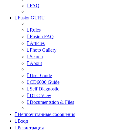
FAQ
FusionGURU
Rules
Fusion FAQ
Articles
Photo Gallery
Search
About
User Guide
CD6000 Guide
Self Diagnostic
DTC View
Documentstion & Files
Непрочитанные сообщения
Вход
Регистрация