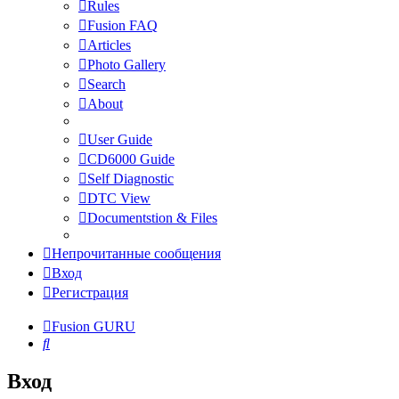
Rules
Fusion FAQ
Articles
Photo Gallery
Search
About
User Guide
CD6000 Guide
Self Diagnostic
DTC View
Documentstion & Files
Непрочитанные сообщения
Вход
Регистрация
Fusion GURU
Поиск
Вход