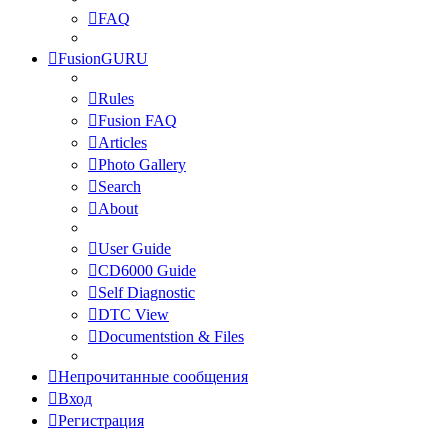
FAQ
FusionGURU
Rules
Fusion FAQ
Articles
Photo Gallery
Search
About
User Guide
CD6000 Guide
Self Diagnostic
DTC View
Documentstion & Files
Непрочитанные сообщения
Вход
Регистрация