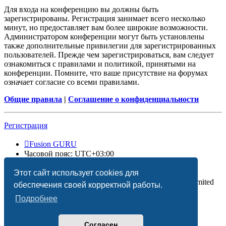
Для входа на конференцию вы должны быть
зарегистрированы. Регистрация занимает всего несколько
минут, но предоставляет вам более широкие возможности.
Администратором конференции могут быть установлены
также дополнительные привилегии для зарегистрированных
пользователей. Прежде чем зарегистрироваться, вам следует
ознакомиться с правилами и политикой, принятыми на
конференции. Помните, что ваше присутствие на форумах
означает согласие со всеми правилами.
Общие правила
|
Соглашение о конфиденциальности
Регистрация
Fusion GURU
Часовой пояс:
UTC+03:00
Удалить cookies
Этот сайт использует cookies для
Создано на основе
phpBB
® Forum Software © phpBB Limited
обеспечения своей корректной работы.
Подробнее
Согласен