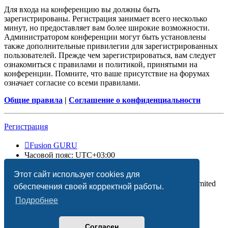
Для входа на конференцию вы должны быть
зарегистрированы. Регистрация занимает всего несколько
минут, но предоставляет вам более широкие возможности.
Администратором конференции могут быть установлены
также дополнительные привилегии для зарегистрированных
пользователей. Прежде чем зарегистрироваться, вам следует
ознакомиться с правилами и политикой, принятыми на
конференции. Помните, что ваше присутствие на форумах
означает согласие со всеми правилами.
Общие правила
|
Соглашение о конфиденциальности
Регистрация
Fusion GURU
Часовой пояс:
UTC+03:00
Удалить cookies
Этот сайт использует cookies для
Создано на основе
phpBB
® Forum Software © phpBB Limited
обеспечения своей корректной работы.
Подробнее
Согласен