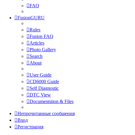
FAQ
FusionGURU
Rules
Fusion FAQ
Articles
Photo Gallery
Search
About
User Guide
CD6000 Guide
Self Diagnostic
DTC View
Documentstion & Files
Непрочитанные сообщения
Вход
Регистрация