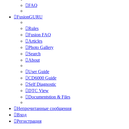
FAQ
FusionGURU
Rules
Fusion FAQ
Articles
Photo Gallery
Search
About
User Guide
CD6000 Guide
Self Diagnostic
DTC View
Documentstion & Files
Непрочитанные сообщения
Вход
Регистрация