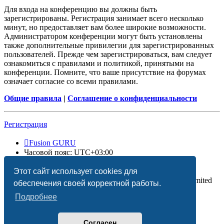
Для входа на конференцию вы должны быть
зарегистрированы. Регистрация занимает всего несколько
минут, но предоставляет вам более широкие возможности.
Администратором конференции могут быть установлены
также дополнительные привилегии для зарегистрированных
пользователей. Прежде чем зарегистрироваться, вам следует
ознакомиться с правилами и политикой, принятыми на
конференции. Помните, что ваше присутствие на форумах
означает согласие со всеми правилами.
Общие правила
|
Соглашение о конфиденциальности
Регистрация
Fusion GURU
Часовой пояс:
UTC+03:00
Удалить cookies
Этот сайт использует cookies для
Создано на основе
phpBB
® Forum Software © phpBB Limited
обеспечения своей корректной работы.
Подробнее
Согласен