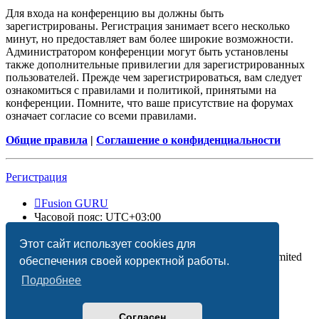
Для входа на конференцию вы должны быть
зарегистрированы. Регистрация занимает всего несколько
минут, но предоставляет вам более широкие возможности.
Администратором конференции могут быть установлены
также дополнительные привилегии для зарегистрированных
пользователей. Прежде чем зарегистрироваться, вам следует
ознакомиться с правилами и политикой, принятыми на
конференции. Помните, что ваше присутствие на форумах
означает согласие со всеми правилами.
Общие правила
|
Соглашение о конфиденциальности
Регистрация
Fusion GURU
Часовой пояс:
UTC+03:00
Удалить cookies
Этот сайт использует cookies для
Создано на основе
phpBB
® Forum Software © phpBB Limited
обеспечения своей корректной работы.
Подробнее
Согласен