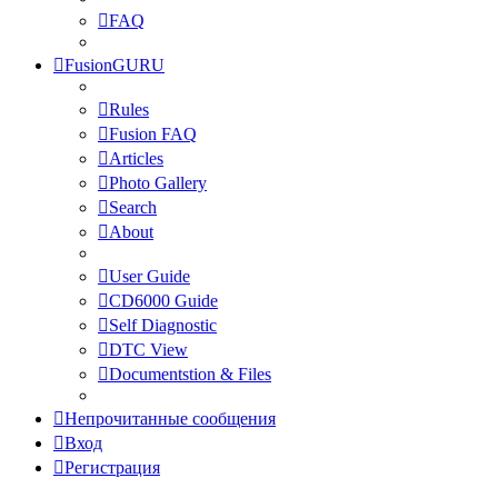
FAQ
FusionGURU
Rules
Fusion FAQ
Articles
Photo Gallery
Search
About
User Guide
CD6000 Guide
Self Diagnostic
DTC View
Documentstion & Files
Непрочитанные сообщения
Вход
Регистрация