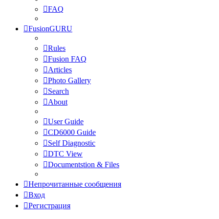
FAQ
FusionGURU
Rules
Fusion FAQ
Articles
Photo Gallery
Search
About
User Guide
CD6000 Guide
Self Diagnostic
DTC View
Documentstion & Files
Непрочитанные сообщения
Вход
Регистрация