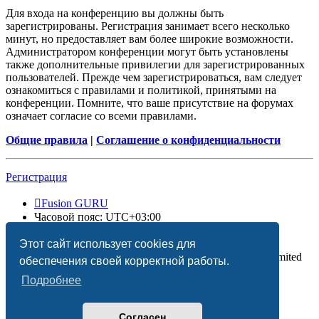
Для входа на конференцию вы должны быть
зарегистрированы. Регистрация занимает всего несколько
минут, но предоставляет вам более широкие возможности.
Администратором конференции могут быть установлены
также дополнительные привилегии для зарегистрированных
пользователей. Прежде чем зарегистрироваться, вам следует
ознакомиться с правилами и политикой, принятыми на
конференции. Помните, что ваше присутствие на форумах
означает согласие со всеми правилами.
Общие правила
|
Соглашение о конфиденциальности
Регистрация
Fusion GURU
Часовой пояс:
UTC+03:00
Удалить cookies
Этот сайт использует cookies для
Создано на основе
phpBB
® Forum Software © phpBB Limited
обеспечения своей корректной работы.
Подробнее
Согласен