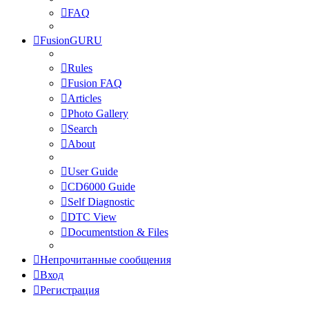
FAQ
FusionGURU
Rules
Fusion FAQ
Articles
Photo Gallery
Search
About
User Guide
CD6000 Guide
Self Diagnostic
DTC View
Documentstion & Files
Непрочитанные сообщения
Вход
Регистрация