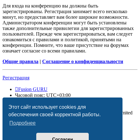
Для входа на конференцию вы должны быть
зарегистрированы. Регистрация занимает всего несколько
минут, но предоставляет вам более широкие возможности.
Администратором конференции могут быть установлены
также дополнительные привилегии для зарегистрированных
пользователей. Прежде чем зарегистрироваться, вам следует
ознакомиться с правилами и политикой, принятыми на
конференции. Помните, что ваше присутствие на форумах
означает согласие со всеми правилами.
Общие правила
|
Соглашение о конфиденциальности
Регистрация
Fusion GURU
Часовой пояс:
UTC+03:00
Удалить cookies
Этот сайт использует cookies для
Создано на основе
phpBB
® Forum Software © phpBB Limited
обеспечения своей корректной работы.
Подробнее
Согласен