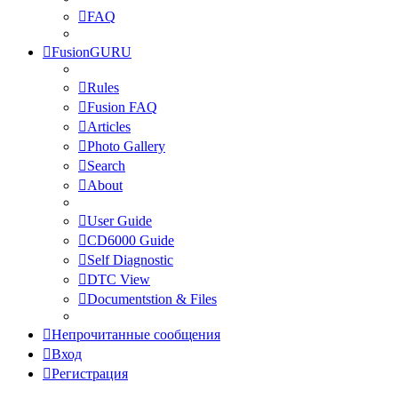
FAQ
FusionGURU
Rules
Fusion FAQ
Articles
Photo Gallery
Search
About
User Guide
CD6000 Guide
Self Diagnostic
DTC View
Documentstion & Files
Непрочитанные сообщения
Вход
Регистрация