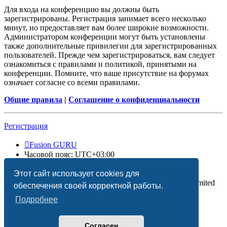
Для входа на конференцию вы должны быть
зарегистрированы. Регистрация занимает всего несколько
минут, но предоставляет вам более широкие возможности.
Администратором конференции могут быть установлены
также дополнительные привилегии для зарегистрированных
пользователей. Прежде чем зарегистрироваться, вам следует
ознакомиться с правилами и политикой, принятыми на
конференции. Помните, что ваше присутствие на форумах
означает согласие со всеми правилами.
Общие правила
|
Соглашение о конфиденциальности
Регистрация
Fusion GURU
Часовой пояс:
UTC+03:00
Удалить cookies
Этот сайт использует cookies для
Создано на основе
phpBB
® Forum Software © phpBB Limited
обеспечения своей корректной работы.
Подробнее
Согласен