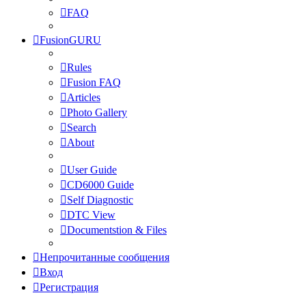
FAQ
FusionGURU
Rules
Fusion FAQ
Articles
Photo Gallery
Search
About
User Guide
CD6000 Guide
Self Diagnostic
DTC View
Documentstion & Files
Непрочитанные сообщения
Вход
Регистрация