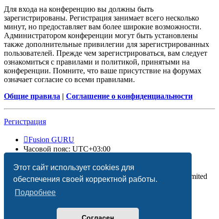
Для входа на конференцию вы должны быть
зарегистрированы. Регистрация занимает всего несколько
минут, но предоставляет вам более широкие возможности.
Администратором конференции могут быть установлены
также дополнительные привилегии для зарегистрированных
пользователей. Прежде чем зарегистрироваться, вам следует
ознакомиться с правилами и политикой, принятыми на
конференции. Помните, что ваше присутствие на форумах
означает согласие со всеми правилами.
Общие правила
|
Соглашение о конфиденциальности
Регистрация
Fusion GURU
Часовой пояс:
UTC+03:00
Удалить cookies
Этот сайт использует cookies для
Создано на основе
phpBB
® Forum Software © phpBB Limited
обеспечения своей корректной работы.
Подробнее
Согласен