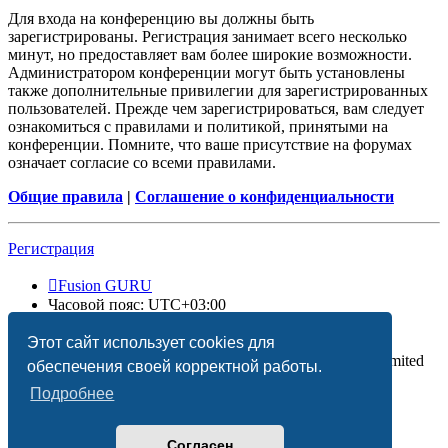
Для входа на конференцию вы должны быть
зарегистрированы. Регистрация занимает всего несколько
минут, но предоставляет вам более широкие возможности.
Администратором конференции могут быть установлены
также дополнительные привилегии для зарегистрированных
пользователей. Прежде чем зарегистрироваться, вам следует
ознакомиться с правилами и политикой, принятыми на
конференции. Помните, что ваше присутствие на форумах
означает согласие со всеми правилами.
Общие правила
|
Соглашение о конфиденциальности
Регистрация
Fusion GURU
Часовой пояс:
UTC+03:00
Удалить cookies
Этот сайт использует cookies для
Создано на основе
phpBB
® Forum Software © phpBB Limited
обеспечения своей корректной работы.
Подробнее
Согласен