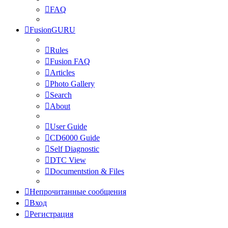
FAQ
FusionGURU
Rules
Fusion FAQ
Articles
Photo Gallery
Search
About
User Guide
CD6000 Guide
Self Diagnostic
DTC View
Documentstion & Files
Непрочитанные сообщения
Вход
Регистрация