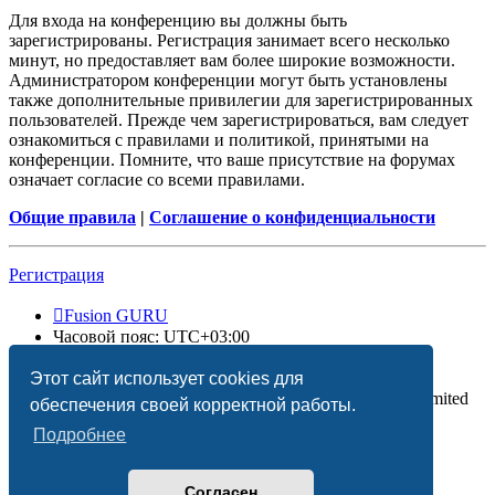
Для входа на конференцию вы должны быть
зарегистрированы. Регистрация занимает всего несколько
минут, но предоставляет вам более широкие возможности.
Администратором конференции могут быть установлены
также дополнительные привилегии для зарегистрированных
пользователей. Прежде чем зарегистрироваться, вам следует
ознакомиться с правилами и политикой, принятыми на
конференции. Помните, что ваше присутствие на форумах
означает согласие со всеми правилами.
Общие правила
|
Соглашение о конфиденциальности
Регистрация
Fusion GURU
Часовой пояс:
UTC+03:00
Удалить cookies
Этот сайт использует cookies для
Создано на основе
phpBB
® Forum Software © phpBB Limited
обеспечения своей корректной работы.
Подробнее
Согласен