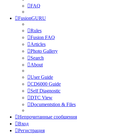
FAQ
FusionGURU
Rules
Fusion FAQ
Articles
Photo Gallery
Search
About
User Guide
CD6000 Guide
Self Diagnostic
DTC View
Documentstion & Files
Непрочитанные сообщения
Вход
Регистрация