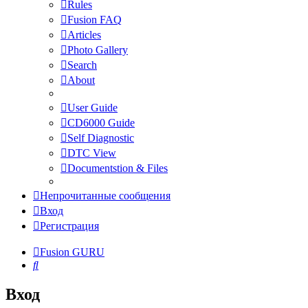
Rules
Fusion FAQ
Articles
Photo Gallery
Search
About
User Guide
CD6000 Guide
Self Diagnostic
DTC View
Documentstion & Files
Непрочитанные сообщения
Вход
Регистрация
Fusion GURU
Поиск
Вход