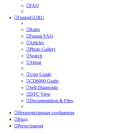
FAQ
FusionGURU
Rules
Fusion FAQ
Articles
Photo Gallery
Search
About
User Guide
CD6000 Guide
Self Diagnostic
DTC View
Documentstion & Files
Непрочитанные сообщения
Вход
Регистрация