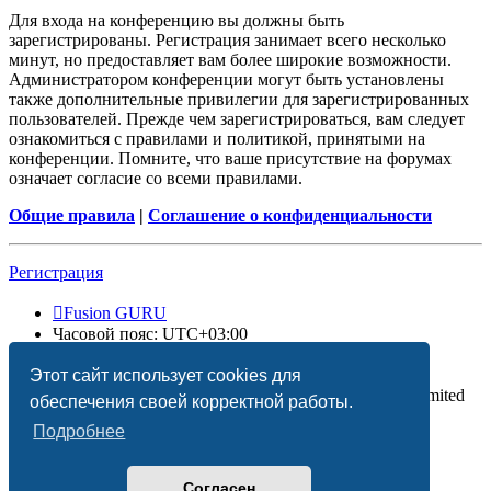
Для входа на конференцию вы должны быть
зарегистрированы. Регистрация занимает всего несколько
минут, но предоставляет вам более широкие возможности.
Администратором конференции могут быть установлены
также дополнительные привилегии для зарегистрированных
пользователей. Прежде чем зарегистрироваться, вам следует
ознакомиться с правилами и политикой, принятыми на
конференции. Помните, что ваше присутствие на форумах
означает согласие со всеми правилами.
Общие правила
|
Соглашение о конфиденциальности
Регистрация
Fusion GURU
Часовой пояс:
UTC+03:00
Удалить cookies
Этот сайт использует cookies для
Создано на основе
phpBB
® Forum Software © phpBB Limited
обеспечения своей корректной работы.
Подробнее
Согласен