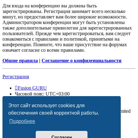
Для входа на конференцию вы должны быть
зарегистрированы. Регистрация занимает всего несколько
минут, но предоставляет вам более широкие возможности.
Администратором конференции могут быть установлены
также дополнительные привилегии для зарегистрированных
пользователей. Прежде чем зарегистрироваться, вам следует
ознакомиться с правилами и политикой, принятыми на
конференции. Помните, что ваше присутствие на форумах
означает согласие со всеми правилами.
Общие правила
|
Соглашение о конфиденциальности
Регистрация
Fusion GURU
Часовой пояс:
UTC+03:00
Удалить cookies
Этот сайт использует cookies для
Создано на основе
phpBB
® Forum Software © phpBB Limited
обеспечения своей корректной работы.
Подробнее
Согласен