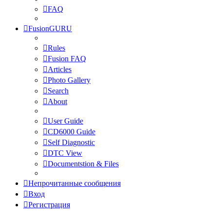
FAQ
FusionGURU
Rules
Fusion FAQ
Articles
Photo Gallery
Search
About
User Guide
CD6000 Guide
Self Diagnostic
DTC View
Documentstion & Files
Непрочитанные сообщения
Вход
Регистрация