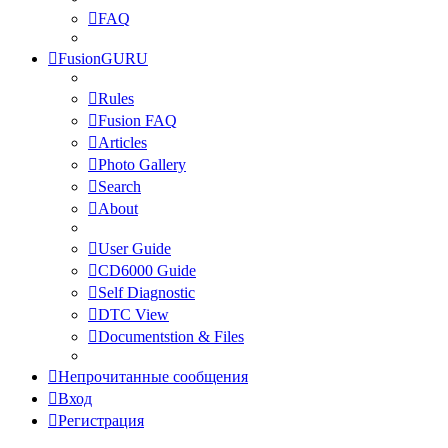
FAQ
FusionGURU
Rules
Fusion FAQ
Articles
Photo Gallery
Search
About
User Guide
CD6000 Guide
Self Diagnostic
DTC View
Documentstion & Files
Непрочитанные сообщения
Вход
Регистрация