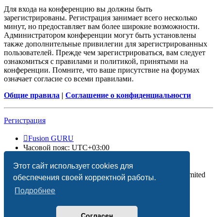
Для входа на конференцию вы должны быть
зарегистрированы. Регистрация занимает всего несколько
минут, но предоставляет вам более широкие возможности.
Администратором конференции могут быть установлены
также дополнительные привилегии для зарегистрированных
пользователей. Прежде чем зарегистрироваться, вам следует
ознакомиться с правилами и политикой, принятыми на
конференции. Помните, что ваше присутствие на форумах
означает согласие со всеми правилами.
Общие правила
|
Соглашение о конфиденциальности
Регистрация
Fusion GURU
Часовой пояс:
UTC+03:00
Удалить cookies
Этот сайт использует cookies для
Создано на основе
phpBB
® Forum Software © phpBB Limited
обеспечения своей корректной работы.
Подробнее
Согласен