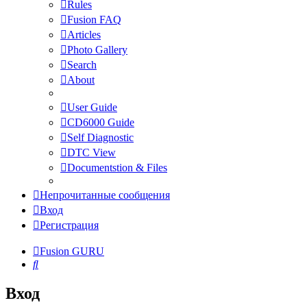
Rules
Fusion FAQ
Articles
Photo Gallery
Search
About
User Guide
CD6000 Guide
Self Diagnostic
DTC View
Documentstion & Files
Непрочитанные сообщения
Вход
Регистрация
Fusion GURU
Поиск
Вход