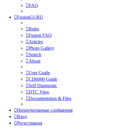
FAQ
FusionGURU
Rules
Fusion FAQ
Articles
Photo Gallery
Search
About
User Guide
CD6000 Guide
Self Diagnostic
DTC View
Documentstion & Files
Непрочитанные сообщения
Вход
Регистрация