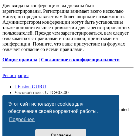
Для входа на конференцию вы должны быть
зарегистрированы. Регистрация занимает всего несколько
минут, но предоставляет вам более широкие возможности.
Администратором конференции могут быть установлены
также дополнительные привилегии для зарегистрированных
пользователей. Прежде чем зарегистрироваться, вам следует
ознакомиться с правилами и политикой, принятыми на
конференции. Помните, что ваше присутствие на форумах
означает согласие со всеми правилами.
Общие правила
|
Соглашение о конфиденциальности
Регистрация
Fusion GURU
Часовой пояс:
UTC+03:00
Удалить cookies
Этот сайт использует cookies для
Создано на основе
phpBB
® Forum Software © phpBB Limited
обеспечения своей корректной работы.
Подробнее
Согласен