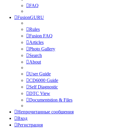
FAQ
FusionGURU
Rules
Fusion FAQ
Articles
Photo Gallery
Search
About
User Guide
CD6000 Guide
Self Diagnostic
DTC View
Documentstion & Files
Непрочитанные сообщения
Вход
Регистрация