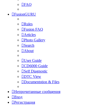
FAQ
FusionGURU
Rules
Fusion FAQ
Articles
Photo Gallery
Search
About
User Guide
CD6000 Guide
Self Diagnostic
DTC View
Documentstion & Files
Непрочитанные сообщения
Вход
Регистрация