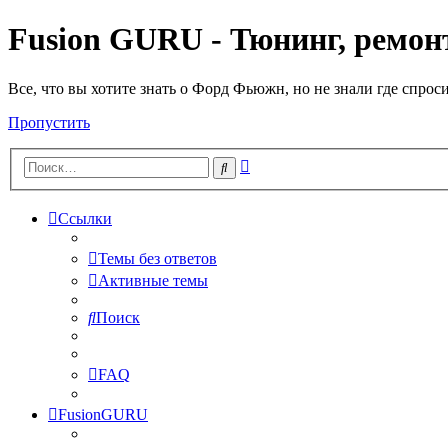
Fusion GURU - Тюнинг, ремонт
Все, что вы хотите знать о Форд Фьюжн, но не знали где спрос
Пропустить
Расширенный
Поиск
поиск
Ссылки
Темы без ответов
Активные темы
Поиск
FAQ
FusionGURU