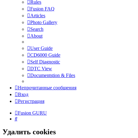
Rules
Fusion FAQ
Articles
Photo Gallery
Search
About
User Guide
CD6000 Guide
Self Diagnostic
DTC View
Documentstion & Files
Непрочитанные сообщения
Вход
Регистрация
Fusion GURU
Поиск
Удалить cookies