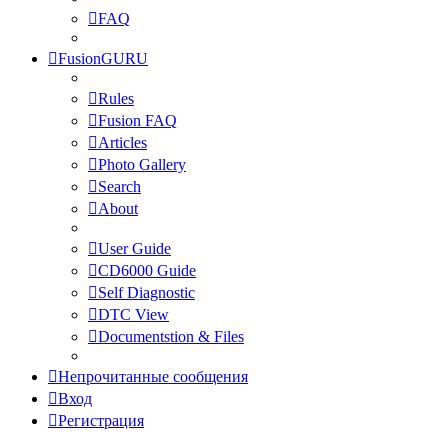
FAQ
FusionGURU
Rules
Fusion FAQ
Articles
Photo Gallery
Search
About
User Guide
CD6000 Guide
Self Diagnostic
DTC View
Documentstion & Files
Непрочитанные сообщения
Вход
Регистрация