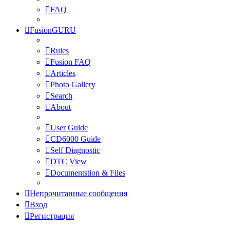
FAQ
FusionGURU
Rules
Fusion FAQ
Articles
Photo Gallery
Search
About
User Guide
CD6000 Guide
Self Diagnostic
DTC View
Documentstion & Files
Непрочитанные сообщения
Вход
Регистрация