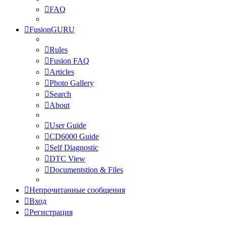
FAQ
FusionGURU
Rules
Fusion FAQ
Articles
Photo Gallery
Search
About
User Guide
CD6000 Guide
Self Diagnostic
DTC View
Documentstion & Files
Непрочитанные сообщения
Вход
Регистрация