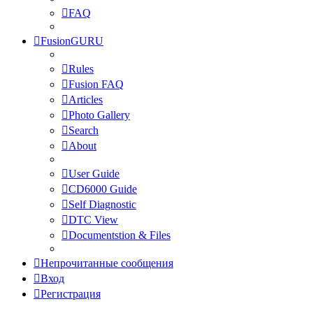
FAQ
FusionGURU
Rules
Fusion FAQ
Articles
Photo Gallery
Search
About
User Guide
CD6000 Guide
Self Diagnostic
DTC View
Documentstion & Files
Непрочитанные сообщения
Вход
Регистрация