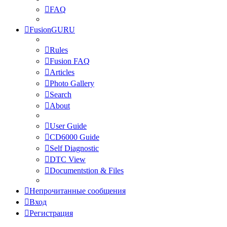
FAQ
FusionGURU
Rules
Fusion FAQ
Articles
Photo Gallery
Search
About
User Guide
CD6000 Guide
Self Diagnostic
DTC View
Documentstion & Files
Непрочитанные сообщения
Вход
Регистрация