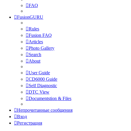
FAQ
FusionGURU
Rules
Fusion FAQ
Articles
Photo Gallery
Search
About
User Guide
CD6000 Guide
Self Diagnostic
DTC View
Documentstion & Files
Непрочитанные сообщения
Вход
Регистрация