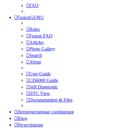
FAQ
FusionGURU
Rules
Fusion FAQ
Articles
Photo Gallery
Search
About
User Guide
CD6000 Guide
Self Diagnostic
DTC View
Documentstion & Files
Непрочитанные сообщения
Вход
Регистрация