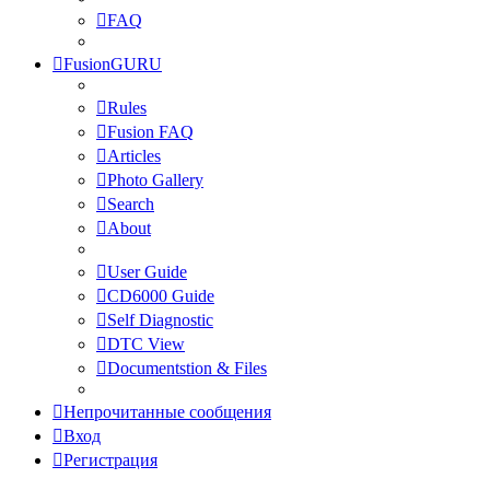
FAQ
FusionGURU
Rules
Fusion FAQ
Articles
Photo Gallery
Search
About
User Guide
CD6000 Guide
Self Diagnostic
DTC View
Documentstion & Files
Непрочитанные сообщения
Вход
Регистрация