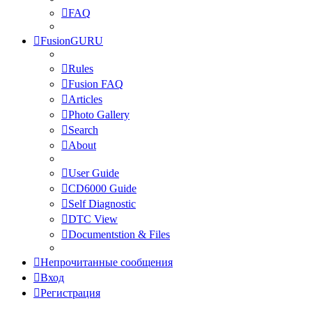
FAQ
FusionGURU
Rules
Fusion FAQ
Articles
Photo Gallery
Search
About
User Guide
CD6000 Guide
Self Diagnostic
DTC View
Documentstion & Files
Непрочитанные сообщения
Вход
Регистрация