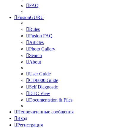
FAQ
FusionGURU
Rules
Fusion FAQ
Articles
Photo Gallery
Search
About
User Guide
CD6000 Guide
Self Diagnostic
DTC View
Documentstion & Files
Непрочитанные сообщения
Вход
Регистрация