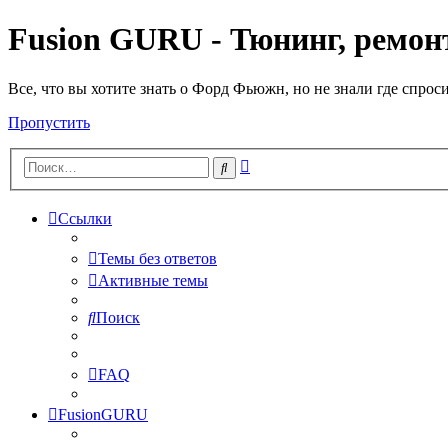
Fusion GURU - Тюнинг, ремонт
Все, что вы хотите знать о Форд Фьюжн, но не знали где спрос
Пропустить
Расширенный
Поиск
поиск
Ссылки
Темы без ответов
Активные темы
Поиск
FAQ
FusionGURU