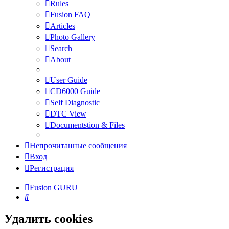
Rules
Fusion FAQ
Articles
Photo Gallery
Search
About
User Guide
CD6000 Guide
Self Diagnostic
DTC View
Documentstion & Files
Непрочитанные сообщения
Вход
Регистрация
Fusion GURU
Поиск
Удалить cookies