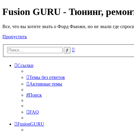
Fusion GURU - Тюнинг, ремонт
Все, что вы хотите знать о Форд Фьюжн, но не знали где спрос
Пропустить
Расширенный
Поиск
поиск
Ссылки
Темы без ответов
Активные темы
Поиск
FAQ
FusionGURU