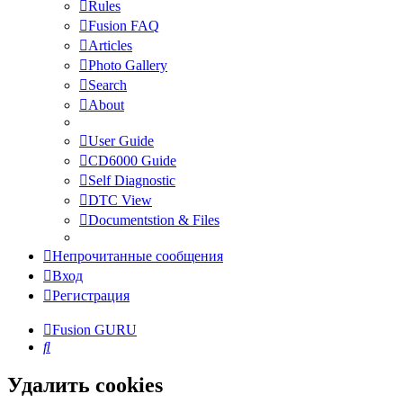
Rules
Fusion FAQ
Articles
Photo Gallery
Search
About
User Guide
CD6000 Guide
Self Diagnostic
DTC View
Documentstion & Files
Непрочитанные сообщения
Вход
Регистрация
Fusion GURU
Поиск
Удалить cookies