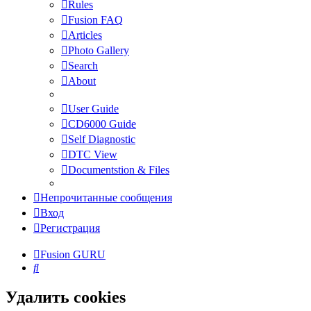
Rules
Fusion FAQ
Articles
Photo Gallery
Search
About
User Guide
CD6000 Guide
Self Diagnostic
DTC View
Documentstion & Files
Непрочитанные сообщения
Вход
Регистрация
Fusion GURU
Поиск
Удалить cookies