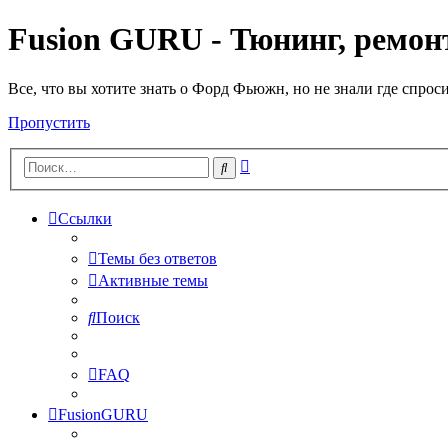
Fusion GURU - Тюнинг, ремонт
Все, что вы хотите знать о Форд Фьюжн, но не знали где спрос
Пропустить
Расширенный
Поиск
поиск
Ссылки
Темы без ответов
Активные темы
Поиск
FAQ
FusionGURU