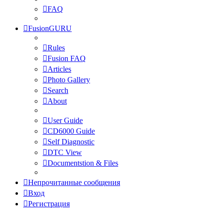
FAQ
FusionGURU
Rules
Fusion FAQ
Articles
Photo Gallery
Search
About
User Guide
CD6000 Guide
Self Diagnostic
DTC View
Documentstion & Files
Непрочитанные сообщения
Вход
Регистрация