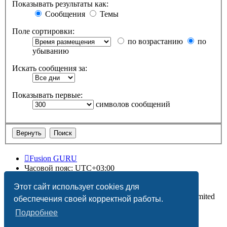
Показывать результаты как:
Сообщения
Темы
Поле сортировки:
по возрастанию
по
убыванию
Искать сообщения за:
Показывать первые:
символов сообщений
Fusion GURU
Часовой пояс:
UTC+03:00
Удалить cookies
Этот сайт использует cookies для
Создано на основе
phpBB
® Forum Software © phpBB Limited
обеспечения своей корректной работы.
Подробнее