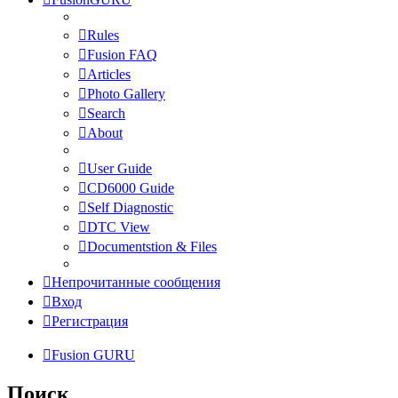
Rules
Fusion FAQ
Articles
Photo Gallery
Search
About
User Guide
CD6000 Guide
Self Diagnostic
DTC View
Documentstion & Files
Непрочитанные сообщения
Вход
Регистрация
Fusion GURU
Поиск