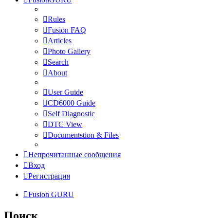
Rules
Fusion FAQ
Articles
Photo Gallery
Search
About
User Guide
CD6000 Guide
Self Diagnostic
DTC View
Documentstion & Files
Непрочитанные сообщения
Вход
Регистрация
Fusion GURU
Поиск