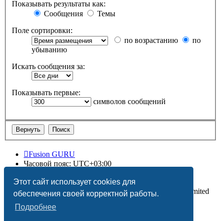
Показывать результаты как:
Сообщения
Темы
Поле сортировки:
по возрастанию
по
убыванию
Искать сообщения за:
Показывать первые:
символов сообщений
Fusion GURU
Часовой пояс:
UTC+03:00
Удалить cookies
Этот сайт использует cookies для
Создано на основе
phpBB
® Forum Software © phpBB Limited
обеспечения своей корректной работы.
Подробнее