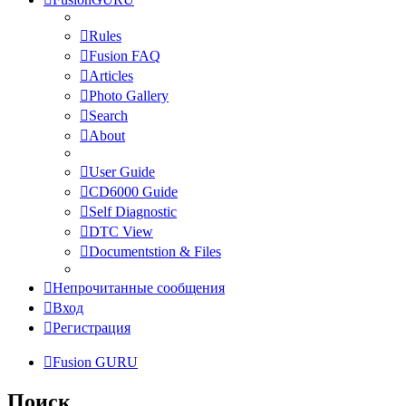
Rules
Fusion FAQ
Articles
Photo Gallery
Search
About
User Guide
CD6000 Guide
Self Diagnostic
DTC View
Documentstion & Files
Непрочитанные сообщения
Вход
Регистрация
Fusion GURU
Поиск