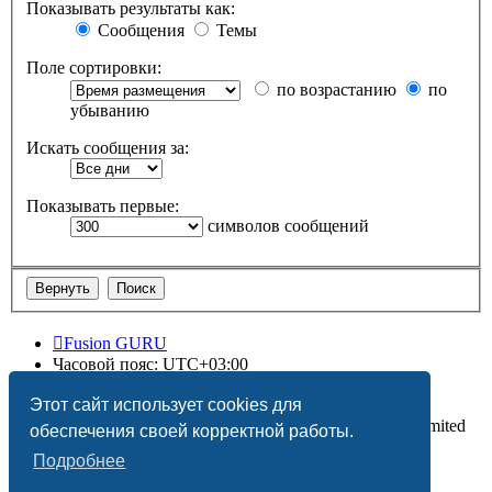
Показывать результаты как:
Сообщения
Темы
Поле сортировки:
по возрастанию
по
убыванию
Искать сообщения за:
Показывать первые:
символов сообщений
Fusion GURU
Часовой пояс:
UTC+03:00
Удалить cookies
Этот сайт использует cookies для
Создано на основе
phpBB
® Forum Software © phpBB Limited
обеспечения своей корректной работы.
Подробнее