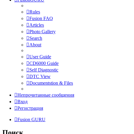
Rules
Fusion FAQ
Articles
Photo Gallery
Search
About
User Guide
CD6000 Guide
Self Diagnostic
DTC View
Documentstion & Files
Непрочитанные сообщения
Вход
Регистрация
Fusion GURU
Поиск