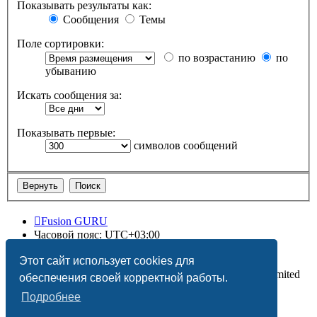
Показывать результаты как:
Сообщения
Темы
Поле сортировки:
по возрастанию
по
убыванию
Искать сообщения за:
Показывать первые:
символов сообщений
Fusion GURU
Часовой пояс:
UTC+03:00
Удалить cookies
Этот сайт использует cookies для
Создано на основе
phpBB
® Forum Software © phpBB Limited
обеспечения своей корректной работы.
Подробнее