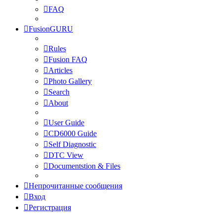
FAQ
FusionGURU
Rules
Fusion FAQ
Articles
Photo Gallery
Search
About
User Guide
CD6000 Guide
Self Diagnostic
DTC View
Documentstion & Files
Непрочитанные сообщения
Вход
Регистрация