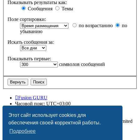
Показывать результаты как:
Сообщения
Темы
Поле сортировки:
по возрастанию
по
убыванию
Искать сообщения за:
Показывать первые:
символов сообщений
Fusion GURU
Часовой пояс:
UTC+03:00
Удалить cookies
Этот сайт использует cookies для
Создано на основе
phpBB
® Forum Software © phpBB Limited
обеспечения своей корректной работы.
Подробнее