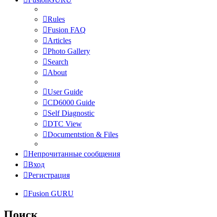
Rules
Fusion FAQ
Articles
Photo Gallery
Search
About
User Guide
CD6000 Guide
Self Diagnostic
DTC View
Documentstion & Files
Непрочитанные сообщения
Вход
Регистрация
Fusion GURU
Поиск