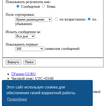
Показывать результаты как:
Сообщения
Темы
Поле сортировки:
по возрастанию
по
убыванию
Искать сообщения за:
Показывать первые:
символов сообщений
Fusion GURU
Часовой пояс:
UTC+03:00
Удалить cookies
Этот сайт использует cookies для
Создано на основе
phpBB
® Forum Software © phpBB Limited
обеспечения своей корректной работы.
Подробнее