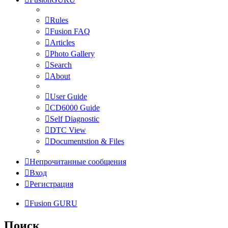
Rules
Fusion FAQ
Articles
Photo Gallery
Search
About
User Guide
CD6000 Guide
Self Diagnostic
DTC View
Documentstion & Files
Непрочитанные сообщения
Вход
Регистрация
Fusion GURU
Поиск