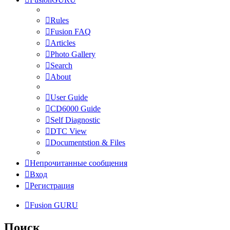
Rules
Fusion FAQ
Articles
Photo Gallery
Search
About
User Guide
CD6000 Guide
Self Diagnostic
DTC View
Documentstion & Files
Непрочитанные сообщения
Вход
Регистрация
Fusion GURU
Поиск