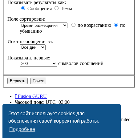
Показывать результаты как:
Сообщения
Темы
Поле сортировки:
по возрастанию
по
убыванию
Искать сообщения за:
Показывать первые:
символов сообщений
Fusion GURU
Часовой пояс:
UTC+03:00
Удалить cookies
Этот сайт использует cookies для
Создано на основе
phpBB
® Forum Software © phpBB Limited
обеспечения своей корректной работы.
Подробнее